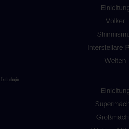
Einleitun
Völker
Shinniism
Interstellare P
Welten
Exobiologie
Einleitun
Supermäch
Großmäch