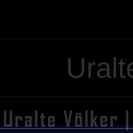
Uralt
Uralte Völker |