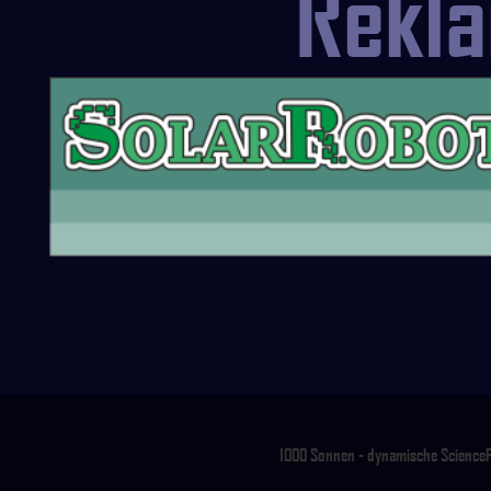
Rekl
1000 Sonnen - dynamische ScienceFic