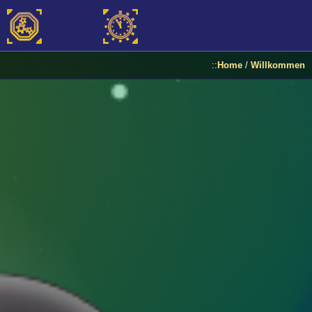
::
Home
/
Willkommen