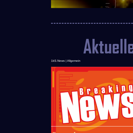
Aktuell
1kS.News | Allgemein