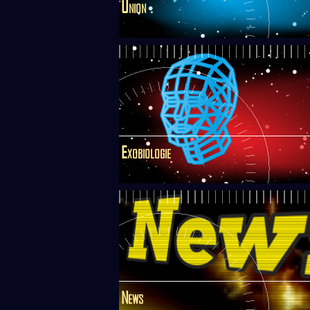
Union
Exobiologie
News