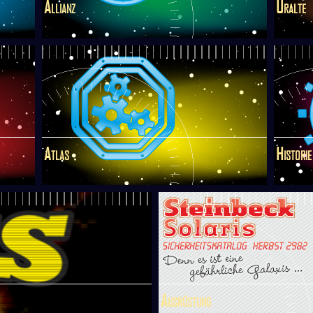
Allianz
Uralte
Atlas
Historie
Ausrüstung