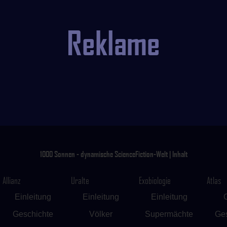
Reklame
1000 Sonnen - dynamische ScienceFiction-Welt | Inhalt
Allianz
Uralte
Exobiologie
Atlas
Einleitung
Einleitung
Einleitung
Geschichte
Völker
Supermächte
Ges