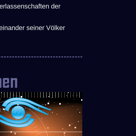
terlassenschaften der
inander seiner Völker
nen