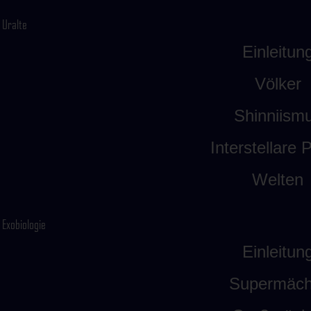
Uralte
Einleitun
Völker
Shinniism
Interstellare P
Welten
Exobiologie
Einleitun
Supermäch