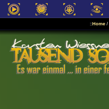
::
Home
/