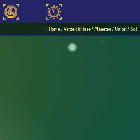
::
Home
/
Verzeichnisse
/
Planeten
/
Union
/
Sol