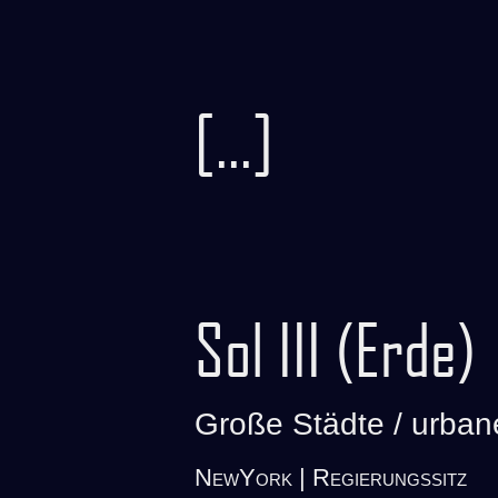
[...]
Sol III (Erde)
Große Städte / urba
NewYork | Regierungssitz