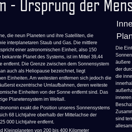
m - Ursprung der Mens
Inn
Pla
 die neun Planeten und ihre Satelliten, die
ie interplanetaren Staub und Gas. Die mittlere
Die Ein
spricht einer astronomischen Einheit, also 150
Sonnens
e bekannte Planet des Systems, ist im Mittel 39,44
äußere 
ne entfernt. Die Grenze zwischen dem Sonnensystem
der dur
an auch als Heliopause bezeichnet, liegt
die inn
n Einheiten. Am weitesten entfernen sich jedoch die
innerha
äußerst exzentrische Umlaufbahnen, deren weiteste
außerha
nomische Einheiten von der Sonne entfernt sind. Das
inneren
zige Planetensystem im Weltall.
Beschaf
tronomin exakt die Position unseres Sonnensystems
Zusamme
sich 68 Lichtjahre oberhalb der Mittelachse der
sind te
5 000 Lichtjahre entfernt.
allesam
nd Kleinplaneten von 200 bis 400 Kilometer