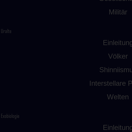
Militär
Uralte
Einleitun
Völker
Shinniism
Interstellare P
Welten
Exobiologie
Einleitun