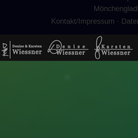
Mönchenglad
Kontakt/Impressum
·
Date