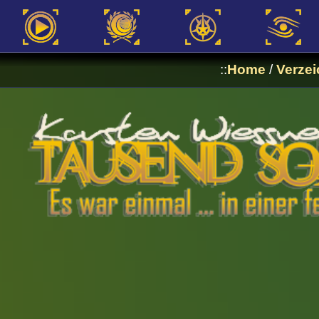
::
Home
/
Verzei