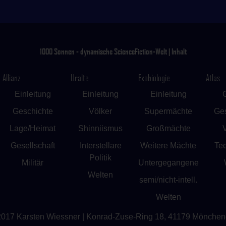
1000 Sonnen - dynamische ScienceFiction-Welt | Inhalt
Allianz
Uralte
Exobiologie
Atlas
Einleitung
Einleitung
Einleitung
Geschichte
Völker
Supermächte
Ges
Lage/Heimat
Shinniismus
Großmächte
Gesellschaft
Interstellare
Weitere Mächte
Te
Politik
Militär
Untergegangene
Welten
semi/nicht-intell.
Welten
2017
Karsten Wiessner
| Konrad-Zuse-Ring 18, 41179 Mönche