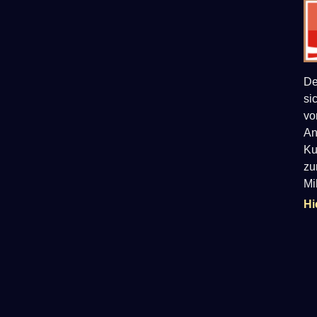
De
si
vo
An
Ku
zu
Mi
Hi