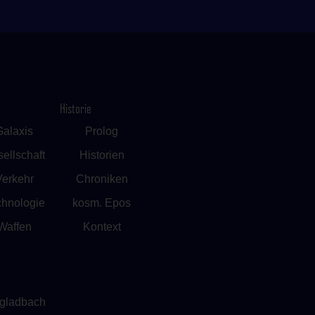
Historie
Galaxis
Prolog
ellschaft
Historien
Verkehr
Chroniken
chnologie
kosm. Epos
Waffen
Kontext
ngladbach