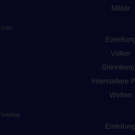
Militär
Uralte
Einleitun
Völker
Shinniism
Interstellare P
Welten
Exobiologie
Einleitun