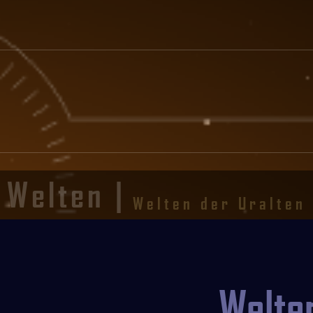
Welten |
Welten der Uralten
Welte