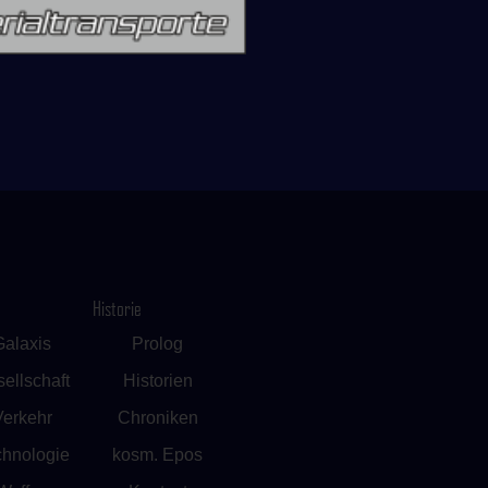
Historie
Galaxis
Prolog
ellschaft
Historien
Verkehr
Chroniken
chnologie
kosm. Epos