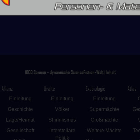
1000 Sonnen - dynamische ScienceFiction-Welt | Inhalt
Allianz
Uralte
Exobiologie
Atlas
Einleitung
Einleitung
Einleitung
Geschichte
Völker
Supermächte
Ges
Lage/Heimat
Shinniismus
Großmächte
Gesellschaft
Interstellare
Weitere Mächte
Te
Politik