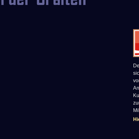
De
si
vo
An
Ku
zu
Mi
Hi