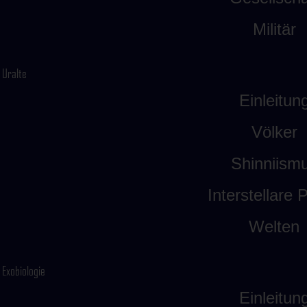
Militär
Uralte
Einleitun
Völker
Shinniism
Interstellare P
Welten
Exobiologie
Einleitun