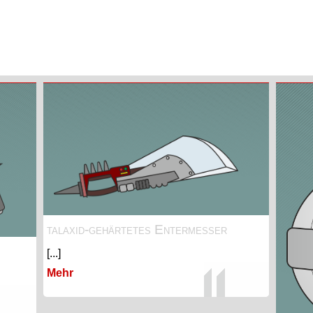
talaxid-gehärtetes Entermesser
[...]
Mehr