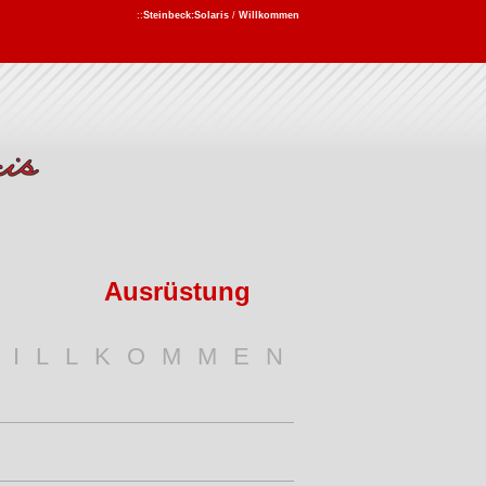
::
Steinbeck:Solaris
/
Willkommen
Ausrüstung
illkommen