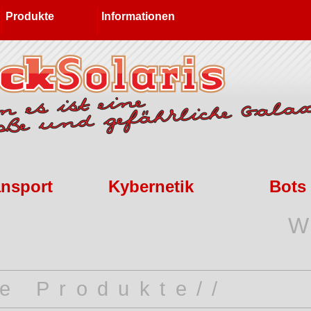
Produkte
Informationen
ansport
Kybernetik
Bots
W
te Produkte//