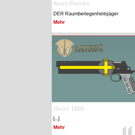
Arden Panther
DER Raumberlegenheitsjäger
Mehr
iShoot 1001
[...]
Mehr