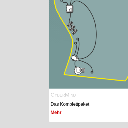
CyberMind
Das Komplettpaket
Mehr