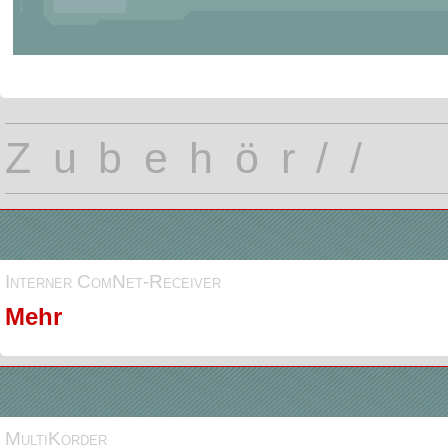
Zubehör//
Interner ComNet-Receiver
Mehr
MultiKorder