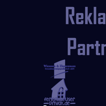
Rekl
Part