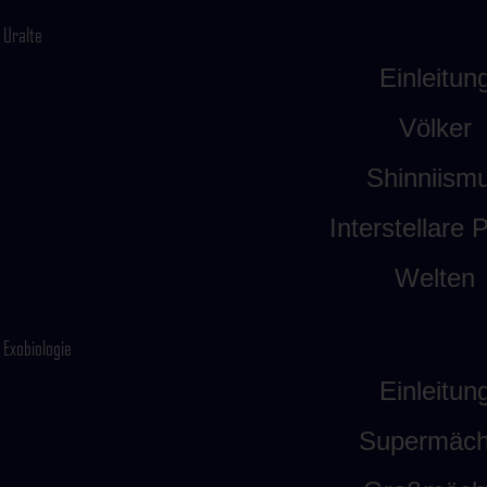
Uralte
Einleitun
Völker
Shinniism
Interstellare P
Welten
Exobiologie
Einleitun
Supermäch