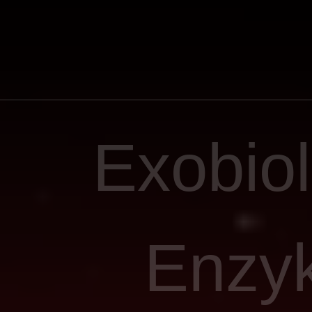
Exobio
Enzyk