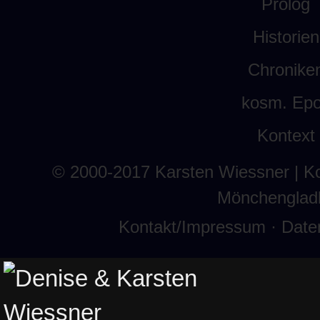
Prolog
Historien
Chronike
kosm. Ep
Kontext
© 2000-2017
Karsten Wiessner
| K
Mönchenglad
Kontakt/Impressum
·
Date