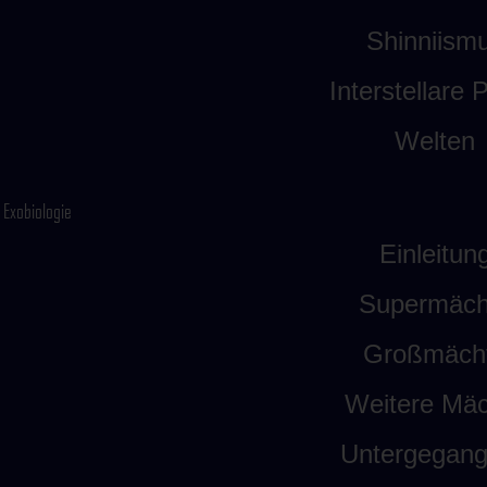
Shinniism
Interstellare P
Welten
Exobiologie
Einleitun
Supermäch
Großmäch
Weitere Mäc
Untergegan