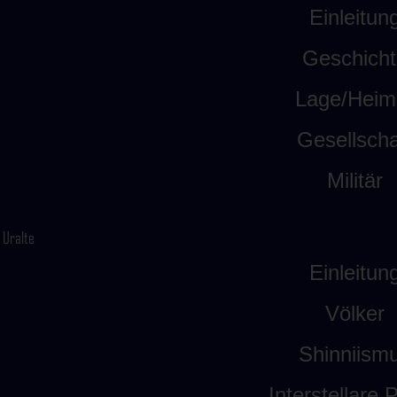
Einleitun
Geschicht
Lage/Heim
Gesellscha
Militär
Uralte
Einleitun
Völker
Shinniism
Interstellare P