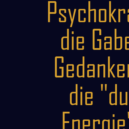
Psychokra
die Gabe
Gedanke
die "du
Energie