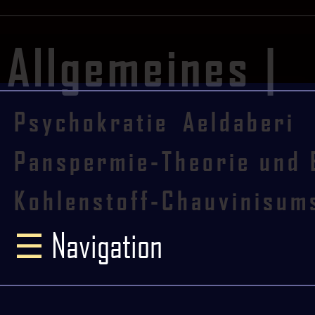
Allgemeines |
Psychokratie
Aeldaberi
Panspermie-Theorie und 
Kohlenstoff-Chauvinisum
☰
Navigation