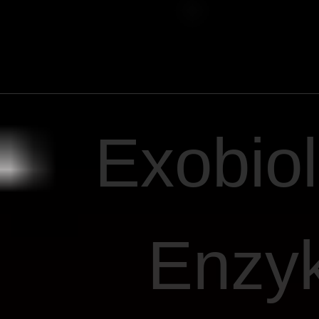
Exobio
Enzyk