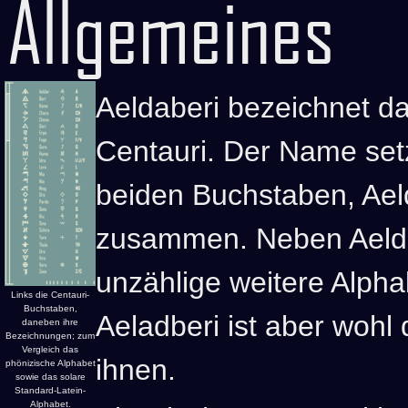
Allgemeines
Aeldaberi bezeichnet da
Centauri. Der Name setz
beiden Buchstaben, Ael
zusammen. Neben Aelda
unzählige weitere Alpha
Links die Centauri-
Buchstaben,
Aeladberi ist aber wohl
daneben ihre
Bezeichnungen; zum
Vergleich das
ihnen.
phönizische Alphabet
sowie das solare
Standard-Latein-
Alphabet.