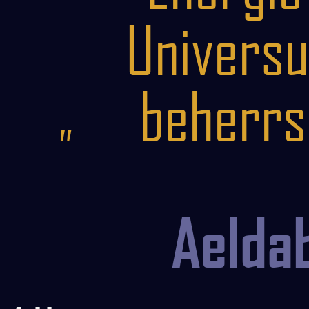
Univers
beherrs
„
Aelda