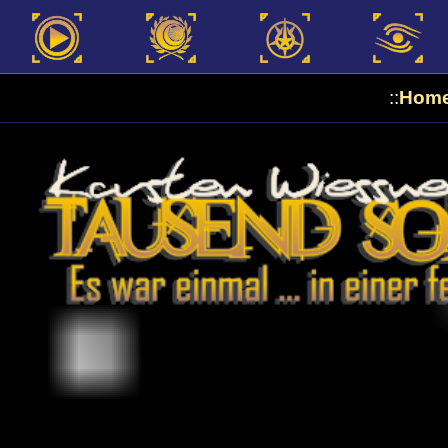
::
Hom