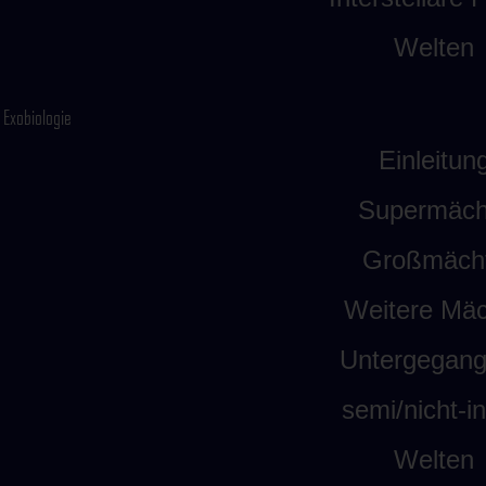
Welten
Exobiologie
Einleitun
Supermäch
Großmäch
Weitere Mäc
Untergegan
semi/nicht-int
Welten