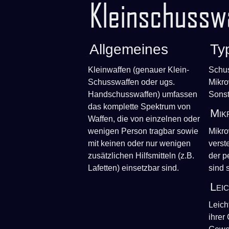
Kleinschussw
Allgemeines
Ty
Kleinwaffen (genauer Klein-
Schus
Schusswaffen oder ugs.
Mikro
Handschusswaffen) umfassen
Sonst
das komplette Spektrum von
Mik
Waffen, die von einzelnen oder
wenigen Person tragbar sowie
Mikro
mit keinen oder nur wenigen
verst
zusätzlichen Hilfsmitteln (z.B.
der p
Lafetten) einsetzbar sind.
sind 
Lei
Leich
ihrer