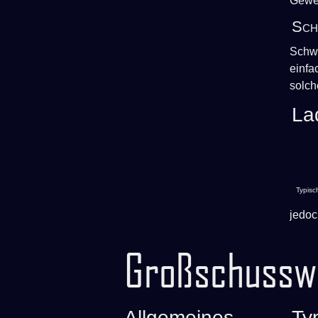
Gewe
Sch
Schwe
einfa
solch
La
Typisc
jedoc
Großschussw
Allgemeines
Ty