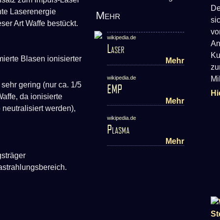
De
nte Laserenergie
Mehr
si
ser Art Waffe bestückt.
vo
wikipedia.de
An
Laser
Ku
rte Blasen ionisierter
Mehr
zu
wikipedia.de
Mi
sehr gering (nur ca. 1/5
EMP
Hi
affe, da ionisierte
Mehr
neutralisiert werden),
wikipedia.de
Plasma
Mehr
sträger
strahlungsbereich.