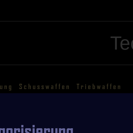
Te
rung
Schusswaffen
Triebwaffen
gorisierung