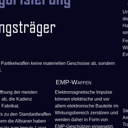
Un
ungsträger
di
Ha
so
Fe
Wi
En
Partikelwaffen keine materiellen Geschosse ab, sondern
.
EMP-Waffen
ffnung der meisten
Elektromagnetische Impulse
e ab, die Kadenz
können elektrische und vor
 Fabrikat.
allem elektronische Bauteile im
St
Wirkungsbereich zerstören und
alls zu den Standardwaffen
An
werden daher in Form von
allem die Albianer haben
Tr
EMP-Geschützen eingesetzt.
ensatz zum Impuls-Laser