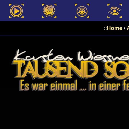
::
Home
/