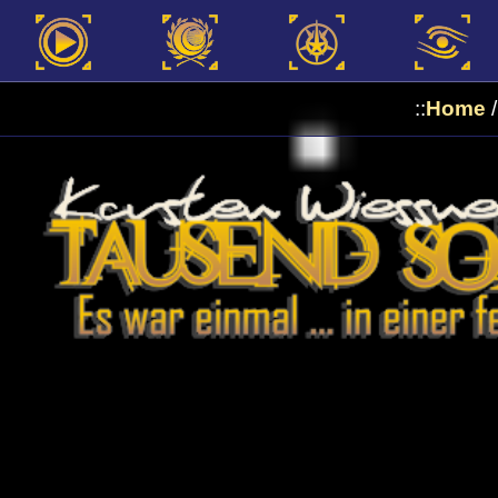
::
Home