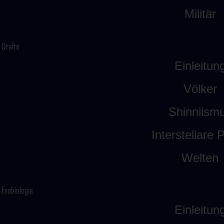
Militär
Uralte
Einleitun
Völker
Shinniism
Interstellare P
Welten
Exobiologie
Einleitun